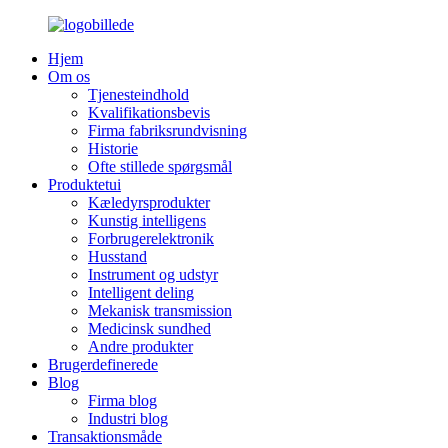
Hjem
Om os
Tjenesteindhold
Kvalifikationsbevis
Firma fabriksrundvisning
Historie
Ofte stillede spørgsmål
Produktetui
Kæledyrsprodukter
Kunstig intelligens
Forbrugerelektronik
Husstand
Instrument og udstyr
Intelligent deling
Mekanisk transmission
Medicinsk sundhed
Andre produkter
Brugerdefinerede
Blog
Firma blog
Industri blog
Transaktionsmåde