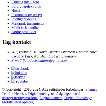
Kunstig intelligens
Forbrugerelektronik
Husstand
Instrument og udstyr
Intelligent deling
Mekanisk transmission
Medicinsk sundhed
Andre produkter
Tag kontakt
302, Bygning B1, North District, Overseas Chinese Town
Creative Park, Nanshan District, Shenzhen
E-mail:
ljproductsolutions@gmail.com
© Copyright - 2010-2024: Alle rettigheder forbeholdes.
Sitemap
Telefon Headset
,
Digital intelligens
,
Adgangskontrol
tidsregistreringsmaskine
,
Digitalt kamera
,
Digitalt fotoudstyr
,
Mobiltelefon oplader
,