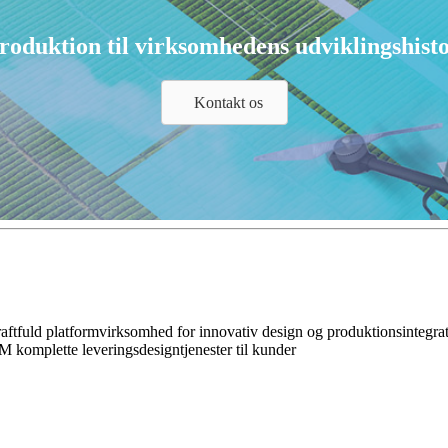
troduktion til virksomhedens udviklingshisto
Kontakt os
aftfuld platformvirksomhed for innovativ design og produktionsintegrati
komplette leveringsdesigntjenester til kunder