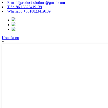
E-mail:
ljproductsolutions@gmail.com
Tlf.:
+86 18823419139
Whatsapp:
+8618823419139
Kontakt nu
x