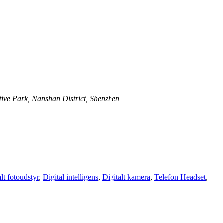
ive Park, Nanshan District, Shenzhen
lt fotoudstyr
,
Digital intelligens
,
Digitalt kamera
,
Telefon Headset
,