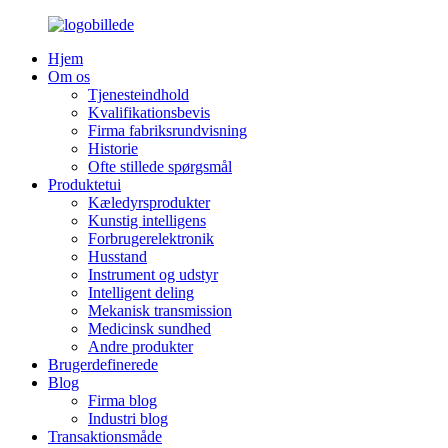
Hjem
Om os
Tjenesteindhold
Kvalifikationsbevis
Firma fabriksrundvisning
Historie
Ofte stillede spørgsmål
Produktetui
Kæledyrsprodukter
Kunstig intelligens
Forbrugerelektronik
Husstand
Instrument og udstyr
Intelligent deling
Mekanisk transmission
Medicinsk sundhed
Andre produkter
Brugerdefinerede
Blog
Firma blog
Industri blog
Transaktionsmåde