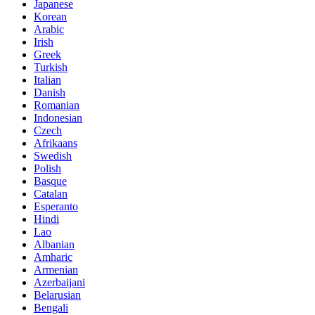
Japanese
Korean
Arabic
Irish
Greek
Turkish
Italian
Danish
Romanian
Indonesian
Czech
Afrikaans
Swedish
Polish
Basque
Catalan
Esperanto
Hindi
Lao
Albanian
Amharic
Armenian
Azerbaijani
Belarusian
Bengali