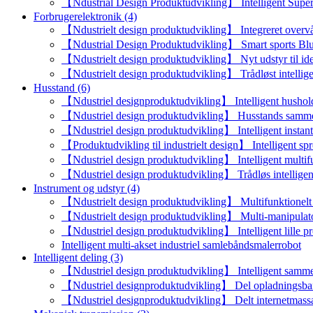
【Ndustrial Design Produktudvikling】 Intelligent Sup
Forbrugerelektronik (4)
【Ndustrielt design produktudvikling】 Integreret overvå
【Ndustrial Design Produktudvikling】 Smart sports Blu
【Ndustrielt design produktudvikling】 Nyt udstyr til ident
【Ndustrielt design produktudvikling】 Trådløst intellige
Husstand (6)
【Ndustriel designproduktudvikling】 Intelligent hushold
【Ndustriel design produktudvikling】 Husstands sammen
【Ndustriel design produktudvikling】 Intelligent instan
【Produktudvikling til industrielt design】 Intelligent sprø
【Ndustriel design produktudvikling】 Intelligent multif
【Ndustriel design produktudvikling】 Trådløs intellige
Instrument og udstyr (4)
【Ndustrielt design produktudvikling】 Multifunktionelt k
【Ndustrielt design produktudvikling】 Multi-manipulato
【Ndustriel design produktudvikling】 Intelligent lille pr
Intelligent multi-akset industriel samlebåndsmalerrobot
Intelligent deling (3)
【Ndustriel design produktudvikling】 Intelligent samme
【Ndustriel designproduktudvikling】 Del opladningsb
【Ndustriel designproduktudvikling】 Delt internetmass