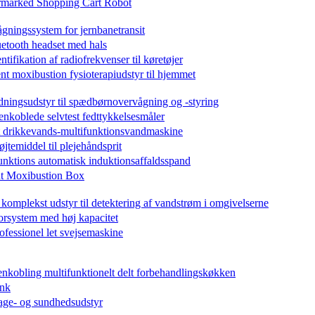
ermarked Shopping Cart Robot
gningssystem for jernbanetransit
etooth headset med hals
ifikation af radiofrekvenser til køretøjer
nt moxibustion fysioterapiudstyr til hjemmet
ningsudstyr til spædbørnovervågning og -styring
koblede selvtest fedttykkelsesmåler
t drikkevands-multifunktionsvandmaskine
jtemiddel til plejehåndsprit
unktions automatisk induktionsaffaldsspand
nt Moxibustion Box
omplekst udstyr til detektering af vandstrøm i omgivelserne
rsystem med høj kapacitet
ofessionel let svejsemaskine
nkobling multifunktionelt delt forbehandlingskøkken
ank
age- og sundhedsudstyr