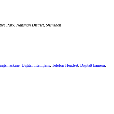
ive Park, Nanshan District, Shenzhen
ringsmaskine
,
Digital intelligens
,
Telefon Headset
,
Digitalt kamera
,