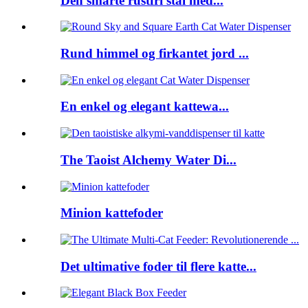
Den smarte rustfri stål med...
Rund himmel og firkantet jord ...
En enkel og elegant kattewa...
The Taoist Alchemy Water Di...
Minion kattefoder
Det ultimative foder til flere katte...