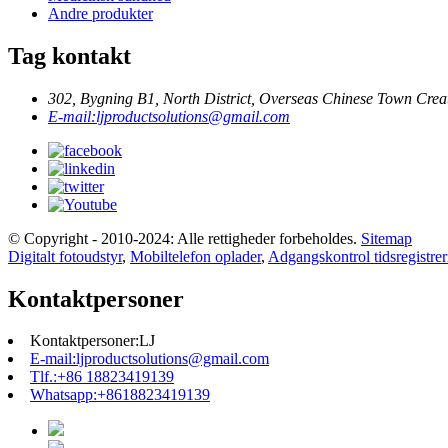
Andre produkter
Tag kontakt
302, Bygning B1, North District, Overseas Chinese Town Creat
E-mail:
ljproductsolutions@gmail.com
© Copyright - 2010-2024: Alle rettigheder forbeholdes.
Sitemap
Digitalt fotoudstyr
,
Mobiltelefon oplader
,
Adgangskontrol tidsregistre
Kontaktpersoner
Kontaktpersoner:
LJ
E-mail:
ljproductsolutions@gmail.com
Tlf.:
+86 18823419139
Whatsapp:
+8618823419139