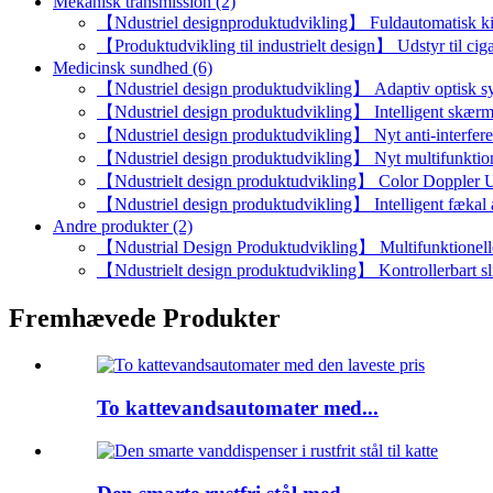
Mekanisk transmission (2)
【Ndustriel designproduktudvikling】 Fuldautomatisk ki
【Produktudvikling til industrielt design】 Udstyr til cig
Medicinsk sundhed (6)
【Ndustriel design produktudvikling】 Adaptiv optisk s
【Ndustriel design produktudvikling】 Intelligent skærm 
【Ndustriel design produktudvikling】 Nyt anti-interfere
【Ndustriel design produktudvikling】 Nyt multifunktione
【Ndustrielt design produktudvikling】 Color Doppler 
【Ndustriel design produktudvikling】 Intelligent fækal 
Andre produkter (2)
【Ndustrial Design Produktudvikling】 Multifunktionelle re
【Ndustrielt design produktudvikling】 Kontrollerbart sli
Fremhævede Produkter
To kattevandsautomater med...