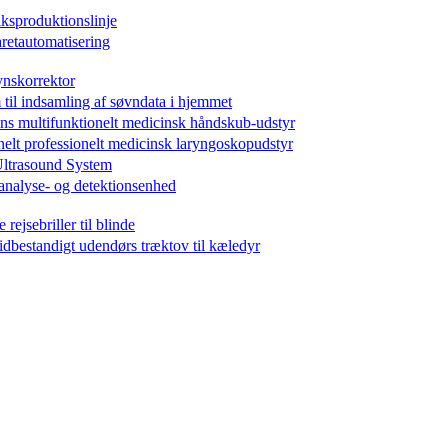
ksproduktionslinje
aretautomatisering
ynskorrektor
til indsamling af søvndata i hjemmet
ns multifunktionelt medicinsk håndskub-udstyr
lt professionelt medicinsk laryngoskopudstyr
Ultrasound System
analyse- og detektionsenhed
jsebriller til blinde
dbestandigt udendørs træktov til kæledyr