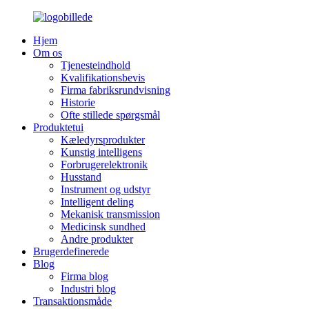
Hjem
Om os
Tjenesteindhold
Kvalifikationsbevis
Firma fabriksrundvisning
Historie
Ofte stillede spørgsmål
Produktetui
Kæledyrsprodukter
Kunstig intelligens
Forbrugerelektronik
Husstand
Instrument og udstyr
Intelligent deling
Mekanisk transmission
Medicinsk sundhed
Andre produkter
Brugerdefinerede
Blog
Firma blog
Industri blog
Transaktionsmåde