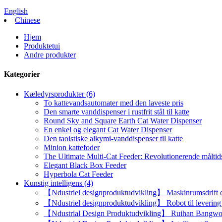
English
Chinese
Hjem
Produktetui
Andre produkter
Kategorier
Kæledyrsprodukter (6)
To kattevandsautomater med den laveste pris
Den smarte vanddispenser i rustfrit stål til katte
Round Sky and Square Earth Cat Water Dispenser
En enkel og elegant Cat Water Dispenser
Den taoistiske alkymi-vanddispenser til katte
Minion kattefoder
The Ultimate Multi-Cat Feeder: Revolutionerende måltids
Elegant Black Box Feeder
Hyperbola Cat Feeder
Kunstig intelligens (4)
【Ndustriel designproduktudvikling】 Maskinrumsdrift og
【Ndustriel designproduktudvikling】 Robot til levering a
【Ndustrial Design Produktudvikling】 Ruihan Bangwo h