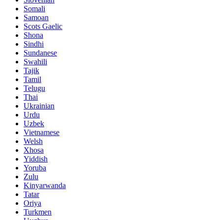
Somali
Samoan
Scots Gaelic
Shona
Sindhi
Sundanese
Swahili
Tajik
Tamil
Telugu
Thai
Ukrainian
Urdu
Uzbek
Vietnamese
Welsh
Xhosa
Yiddish
Yoruba
Zulu
Kinyarwanda
Tatar
Oriya
Turkmen