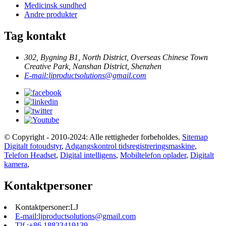
Medicinsk sundhed
Andre produkter
Tag kontakt
302, Bygning B1, North District, Overseas Chinese Town
Creative Park, Nanshan District, Shenzhen
E-mail:
ljproductsolutions@gmail.com
© Copyright - 2010-2024: Alle rettigheder forbeholdes.
Sitemap
Digitalt fotoudstyr
,
Adgangskontrol tidsregistreringsmaskine
,
Telefon Headset
,
Digital intelligens
,
Mobiltelefon oplader
,
Digitalt
kamera
,
Kontaktpersoner
Kontaktpersoner:
LJ
E-mail:
ljproductsolutions@gmail.com
Tlf.:
+86 18823419139