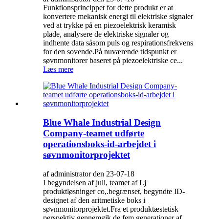
Funktionsprincippet for dette produkt er at
konvertere mekanisk energi til elektriske signaler
ved at trykke på en piezoelektrisk keramisk
plade, analysere de elektriske signaler og
indhente data såsom puls og respirationsfrekvens
for den sovende.På nuværende tidspunkt er
søvnmonitorer baseret på piezoelektriske ce...
Læs mere
Blue Whale Industrial Design
Company-teamet udførte
operationsboks-id-arbejdet i
søvnmonitorprojektet
af administrator den 23-07-18
I begyndelsen af ​​juli, teamet af Lj
produktløsninger co,.begrænset, begyndte ID-
designet af den aritmetiske boks i
søvnmonitorprojektet.Fra et produktæstetisk
perspektiv gennemgik de fem generationer af