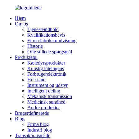
Hjem
Om os
Tjenesteindhold
Kvalifikationsbevis
Firma fabriksrundvisning
Historie
Ofte stillede spørgsmål
Produktetui
Kæledyrsprodukter
Kunstig intelligens
Forbrugerelektronik
Husstand
Instrument og udstyr
Intelligent deling
Mekanisk transmission
Medicinsk sundhed
Andre produkter
Brugerdefinerede
Blog
Firma blog
Industri blog
Transaktionsmåde