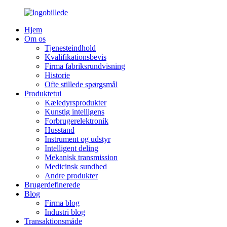
Hjem
Om os
Tjenesteindhold
Kvalifikationsbevis
Firma fabriksrundvisning
Historie
Ofte stillede spørgsmål
Produktetui
Kæledyrsprodukter
Kunstig intelligens
Forbrugerelektronik
Husstand
Instrument og udstyr
Intelligent deling
Mekanisk transmission
Medicinsk sundhed
Andre produkter
Brugerdefinerede
Blog
Firma blog
Industri blog
Transaktionsmåde