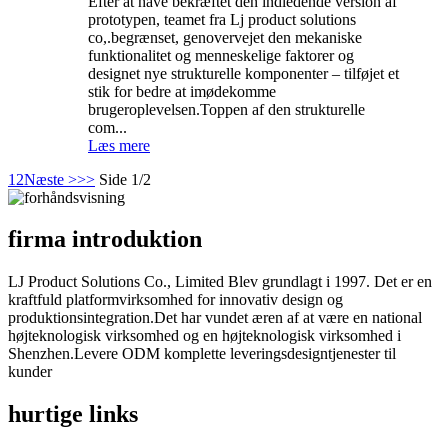
Efter at have bekræftet den indledende version af
prototypen, teamet fra Lj product solutions
co,.begrænset, genovervejet den mekaniske
funktionalitet og menneskelige faktorer og
designet nye strukturelle komponenter – tilføjet et
stik for bedre at imødekomme
brugeroplevelsen.Toppen af ​​den strukturelle
com...
Læs mere
1
2
Næste >
>>
Side 1/2
firma introduktion
LJ Product Solutions Co., Limited Blev grundlagt i 1997. Det er en
kraftfuld platformvirksomhed for innovativ design og
produktionsintegration.Det har vundet æren af ​​at være en national
højteknologisk virksomhed og en højteknologisk virksomhed i
Shenzhen.Levere ODM komplette leveringsdesigntjenester til
kunder
hurtige links