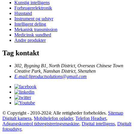
Kunstig intelligens
Forbrugerelektronik
Husstand
Instrument og udstyr
Intelligent deling
Mekanisk transmission
Medicinsk sundhed
Andre produkter
Tag kontakt
302, Bygning B1, North District, Overseas Chinese Town
Creative Park, Nanshan District, Shenzhen
E-mail:
ljproductsolutions@gmail.com
© Copyright - 2010-2024: Alle rettigheder forbeholdes.
Sitemap
Digitalt kamera
,
Mobiltelefon oplader
,
Telefon Headset
,
Adgangskontrol tidsregistreringsmaskine
,
Digital intelligens
,
Digitalt
fotoudstyr
,