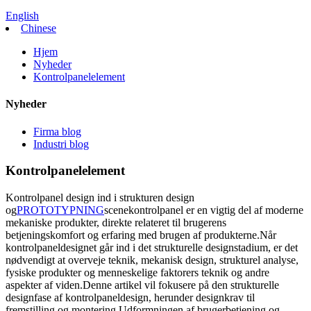
English
Chinese
Hjem
Nyheder
Kontrolpanelelement
Nyheder
Firma blog
Industri blog
Kontrolpanelelement
Kontrolpanel design ind i strukturen design
og
PROTOTYPNING
scenekontrolpanel er en vigtig del af moderne
mekaniske produkter, direkte relateret til brugerens
betjeningskomfort og erfaring med brugen af ​​produkterne.Når
kontrolpaneldesignet går ind i det strukturelle designstadium, er det
nødvendigt at overveje teknik, mekanisk design, strukturel analyse,
fysiske produkter og menneskelige faktorers teknik og andre
aspekter af viden.Denne artikel vil fokusere på den strukturelle
designfase af kontrolpaneldesign, herunder designkrav til
fremstilling og montering.Udformningen af ​​brugerbetjening og