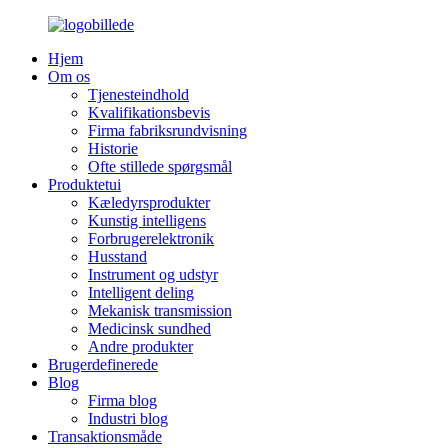
Hjem
Om os
Tjenesteindhold
Kvalifikationsbevis
Firma fabriksrundvisning
Historie
Ofte stillede spørgsmål
Produktetui
Kæledyrsprodukter
Kunstig intelligens
Forbrugerelektronik
Husstand
Instrument og udstyr
Intelligent deling
Mekanisk transmission
Medicinsk sundhed
Andre produkter
Brugerdefinerede
Blog
Firma blog
Industri blog
Transaktionsmåde