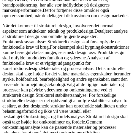
brandpositionering, har alle stor indflydelse på designeres
markedsperformance.Derfor fortjener disse områder også
opmærksomhed, når de deltager i diskussionen om designmarkedet.
Når det kommer til strukturelt design, involverer det normalt
aspekter som arkitektur, teknik og produktdesign.Detaljeret analyse
af strukturelt design kan omfatte følgende aspekter:
Funktionskravsanalyse: Strukturelt design skal først opfylde de
funktionelle krav til brug.For eksempel skal bygningskonstruktioner
kunne bære gulvbelastninger, seismisk design osv. Produktdesign
skal opfylde produktets funktion og ydeevne.Analysen af ​​
funktionelle krav er et vigtigt udgangspunkt for
konstruktionsdesign.Materiale- og procesanalyse: Det strukturelle
design skal tage højde for det valgte materiales egenskaber, herunder
styrke, holdbarhed, bearbejdelighed og andre egenskaber, samt den
passende forarbejdningsteknologi.Valg af de rigtige materialer og
processer kan påvirke ydeevnen og omkostningerne ved et
strukturelt design.Strukturel stabilitetsanalyse: For forskellige
strukturelle designs er det nødvendigt at udføre stabilitetsanalyse for
at sikre, at den designede struktur kan opretholde stabiliteten under
belastningsforhold og ikke vil være ustabil eller
beskadiget.Omkostnings- og fordelsanalyse: Strukturelt design skal
også tage højde for omkostninger og fordele.Gennem
omkostningsanalyse kan de passende materialer og processer
udvælges for at opnå det mest omkostningseffektive