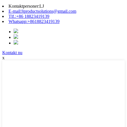
Kontaktpersoner:
LJ
E-mail:
ljproductsolutions@gmail.com
Tlf.:
+86 18823419139
Whatsapp:
+8618823419139
Kontakt nu
x