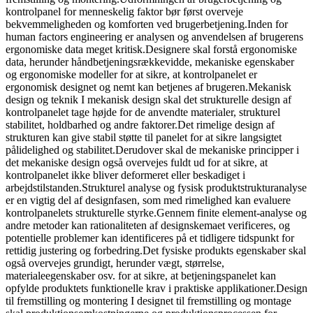
kontrolpanel for menneskelig faktor bør først overveje
bekvemmeligheden og komforten ved brugerbetjening.Inden for
human factors engineering er analysen og anvendelsen af ​​brugerens
ergonomiske data meget kritisk.Designere skal forstå ergonomiske
data, herunder håndbetjeningsrækkevidde, mekaniske egenskaber
og ergonomiske modeller for at sikre, at kontrolpanelet er
ergonomisk designet og nemt kan betjenes af brugeren.Mekanisk
design og teknik I mekanisk design skal det strukturelle design af
kontrolpanelet tage højde for de anvendte materialer, strukturel
stabilitet, holdbarhed og andre faktorer.Det rimelige design af
strukturen kan give stabil støtte til panelet for at sikre langsigtet
pålidelighed og stabilitet.Derudover skal de mekaniske principper i
det mekaniske design også overvejes fuldt ud for at sikre, at
kontrolpanelet ikke bliver deformeret eller beskadiget i
arbejdstilstanden.Strukturel analyse og fysisk produktstrukturanalyse
er en vigtig del af designfasen, som med rimelighed kan evaluere
kontrolpanelets strukturelle styrke.Gennem finite element-analyse og
andre metoder kan rationaliteten af ​​designskemaet verificeres, og
potentielle problemer kan identificeres på et tidligere tidspunkt for
rettidig justering og forbedring.Det fysiske produkts egenskaber skal
også overvejes grundigt, herunder vægt, størrelse,
materialeegenskaber osv. for at sikre, at betjeningspanelet kan
opfylde produktets funktionelle krav i praktiske applikationer.Design
til fremstilling og montering I designet til fremstilling og montage