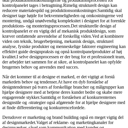
skal produktionsomkostningerne og produktionsprocessen for
kontrolpanelet tages i betragtning.Rimelig strukturelt design kan
reducere materialespild og produktionsomkostninger.Samtidig skal
designet tage højde for bekvemmeligheden og omkostningerne ved
montering, undgå unødvendig kompleksitet i designet for at forenkle
produktions- og monteringsprocessen.Det strukturelle design af
kontrolpanelet er en vigtig del af mekanisk produktdesign, som
kræver omfattende anvendelse af forskellig viden.Ved at kombinere
viden om teknik, brugerbetjening, mekanisk design, strukturel
analyse, fysiske produkter og menneskelige faktorer engineering kan
effektivt guide designpraksis og opnå kontrolpanelprodukter af høj
kvalitet.I selve designprocessen er der brug for et professionelt team,
der arbejder tæt sammen for at sikre, at kontrolpanelet kan opfylde
brugernes behov og anvendes med succes.
Når det kommer til at designe et marked, er det vigtigt at forstå
markedets behov og tendenser.At have en dyb forståelse af
designtendenser på tværs af forskellige brancher og målgrupper kan
hjælpe designere med at betjene deres kunder bedre og skabe mere
engagerende stykker.Samtidig er forståelsen af ​​konkurrenternes
designstile og -strategier også afgørende for at hjælpe designere med
at finde differentiering og konkurrencefordele.
Derudover er marketing og brand building også en meget vigtig del
af designmarkedet.Valget af reklame- og marketingkanaler for
designværker, såvel som kommunikation med kunder og