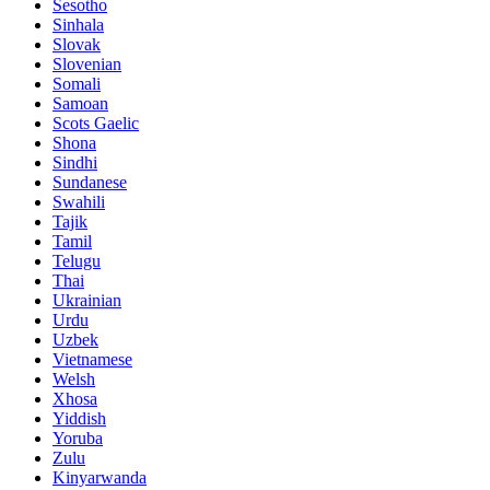
Sesotho
Sinhala
Slovak
Slovenian
Somali
Samoan
Scots Gaelic
Shona
Sindhi
Sundanese
Swahili
Tajik
Tamil
Telugu
Thai
Ukrainian
Urdu
Uzbek
Vietnamese
Welsh
Xhosa
Yiddish
Yoruba
Zulu
Kinyarwanda