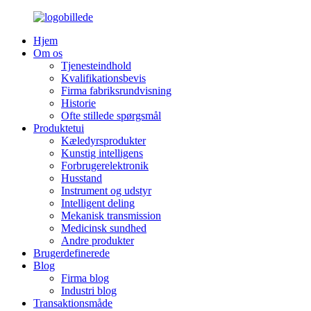
Hjem
Om os
Tjenesteindhold
Kvalifikationsbevis
Firma fabriksrundvisning
Historie
Ofte stillede spørgsmål
Produktetui
Kæledyrsprodukter
Kunstig intelligens
Forbrugerelektronik
Husstand
Instrument og udstyr
Intelligent deling
Mekanisk transmission
Medicinsk sundhed
Andre produkter
Brugerdefinerede
Blog
Firma blog
Industri blog
Transaktionsmåde