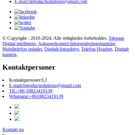
E-mail:
ljproductsolutions@gmail.com
© Copyright - 2010-2024: Alle rettigheder forbeholdes.
Sitemap
Digital intelligens
,
Adgangskontrol tidsregistreringsmaskine
,
Mobiltelefon oplader
,
Digitalt fotoudstyr
,
Telefon Headset
,
Digitalt
kamera
,
Kontaktpersoner
Kontaktpersoner:
LJ
E-mail:
ljproductsolutions@gmail.com
Tlf.:
+86 18823419139
Whatsapp:
+8618823419139
Kontakt nu
x