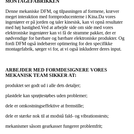
MONTAGEFABRIKKEN
Denne mekaniske DFM, og tilpasningen af ​​formene, kræver
meget interaktion med formproducenterne i Kina.Da vores
ingeniører er på jorden og taler kinesisk, kan vi opnå resultater
med høj hastighed.Ved at arbejde side om side med vores
elektroniske ingeniører kan vi få de stramme pakker, der er
nødvendige for bærbare og bærbare elektroniske produkter. Og
fordi DFM også indebærer optimering for den specifikke
montagefabrik, sørger vi for, at vi også inkluderer deres input.
ARBEJDER MED FORMDESIGNERE VORES
MEKANISK TEAM SIKKER AT:
produktet ser godt ud i alle dets detaljer;
plastdele kan sprøjtestøbes uden problemer;
dele er omkostningseffektive at fremstille;
dele er stærke nok til at modstå fald- og vibrationstests;
mekanismer såsom gearkasser fungerer problemfrit;