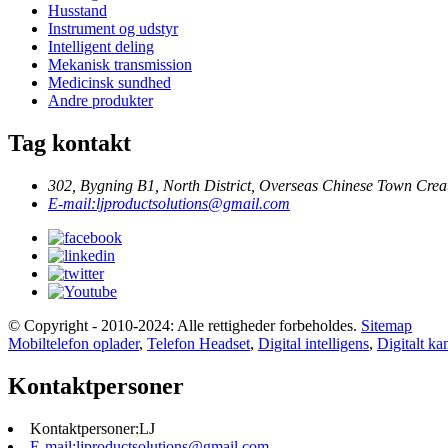
Husstand
Instrument og udstyr
Intelligent deling
Mekanisk transmission
Medicinsk sundhed
Andre produkter
Tag kontakt
302, Bygning B1, North District, Overseas Chinese Town Creat
E-mail:
ljproductsolutions@gmail.com
© Copyright - 2010-2024: Alle rettigheder forbeholdes.
Sitemap
Mobiltelefon oplader
,
Telefon Headset
,
Digital intelligens
,
Digitalt k
Kontaktpersoner
Kontaktpersoner:
LJ
E-mail:
ljproductsolutions@gmail.com