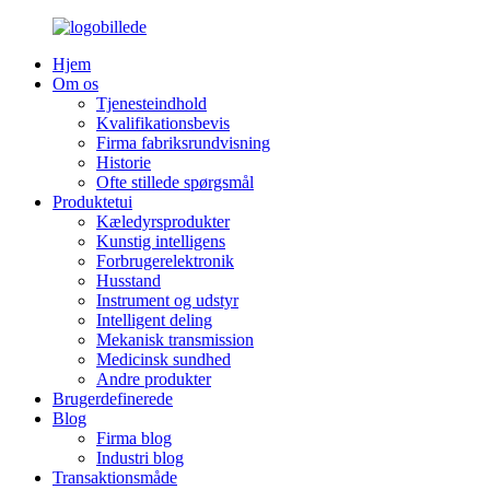
Hjem
Om os
Tjenesteindhold
Kvalifikationsbevis
Firma fabriksrundvisning
Historie
Ofte stillede spørgsmål
Produktetui
Kæledyrsprodukter
Kunstig intelligens
Forbrugerelektronik
Husstand
Instrument og udstyr
Intelligent deling
Mekanisk transmission
Medicinsk sundhed
Andre produkter
Brugerdefinerede
Blog
Firma blog
Industri blog
Transaktionsmåde