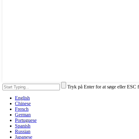
Tryk på Enter for at søge eller ESC f
English
Chinese
French
German
Portuguese
Spanish
Russian
Japanese