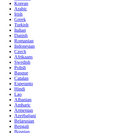
Korean
Arabic
Irish
Greek
Turkish
Italian
Danish
Romanian
Indonesian
Czech
Afrikaans
Swedish
Polish
Basque
Catalan
Esperanto
Hindi
Lao
Albanian
Amharic
Armenian
Azerbaijani
Belarusian
Bengali
Bosnian