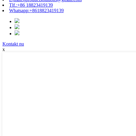
Tlf.:
+86 18823419139
Whatsapp:
+8618823419139
Kontakt nu
x