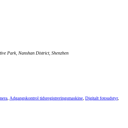
ive Park, Nanshan District, Shenzhen
amera
,
Adgangskontrol tidsregistreringsmaskine
,
Digitalt fotoudstyr
,