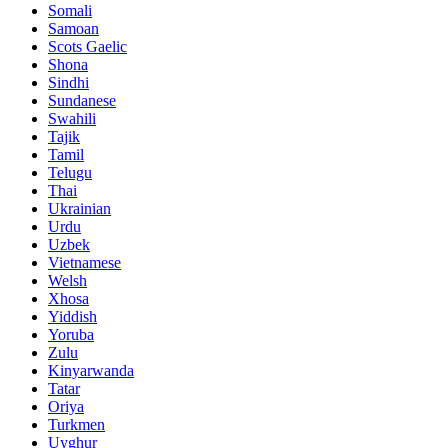
Somali
Samoan
Scots Gaelic
Shona
Sindhi
Sundanese
Swahili
Tajik
Tamil
Telugu
Thai
Ukrainian
Urdu
Uzbek
Vietnamese
Welsh
Xhosa
Yiddish
Yoruba
Zulu
Kinyarwanda
Tatar
Oriya
Turkmen
Uyghur