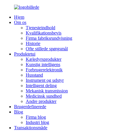
Hjem
Om os
Tjenesteindhold
Kvalifikationsbevis
Firma fabriksrundvisning
Historie
Ofte stillede spørgsmål
Produktetui
Kæledyrsprodukter
Kunstig intelligens
Forbrugerelektronik
Husstand
Instrument og udstyr
Intelligent deling
Mekanisk transmission
Medicinsk sundhed
Andre produkter
Brugerdefinerede
Blog
Firma blog
Industri blog
Transaktionsmåde