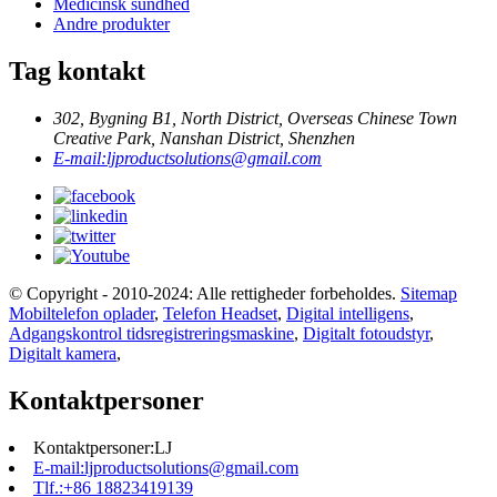
Medicinsk sundhed
Andre produkter
Tag kontakt
302, Bygning B1, North District, Overseas Chinese Town
Creative Park, Nanshan District, Shenzhen
E-mail:
ljproductsolutions@gmail.com
© Copyright - 2010-2024: Alle rettigheder forbeholdes.
Sitemap
Mobiltelefon oplader
,
Telefon Headset
,
Digital intelligens
,
Adgangskontrol tidsregistreringsmaskine
,
Digitalt fotoudstyr
,
Digitalt kamera
,
Kontaktpersoner
Kontaktpersoner:
LJ
E-mail:
ljproductsolutions@gmail.com
Tlf.:
+86 18823419139